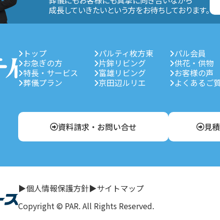
葬儀にもお客様にも真摯に向き合いながら
成長していきたいという方をお待ちしております。
トップ
パルティ枚方東
パル会員
お急ぎの方
片鉾リビング
供花・供物
特長・サービス
富雄リビング
お客様の声
葬儀プラン
京田辺ルリエ
よくあるご
資料請求・お問い合せ
見積
▶個人情報保護方針
▶サイトマップ
Copyright © PAR. All Rights Reserved.