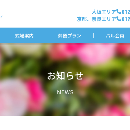
大阪エリア
01
ィ
京都、奈良エリア
01
式場案内
葬儀プラン
パル会員
お知らせ
NEWS