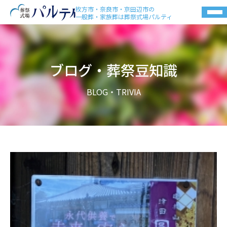
枚方市・奈良市・京田辺市の
一般葬・家族葬は葬祭式場パルティ
ブログ・葬祭豆知識
BLOG・TRIVIA