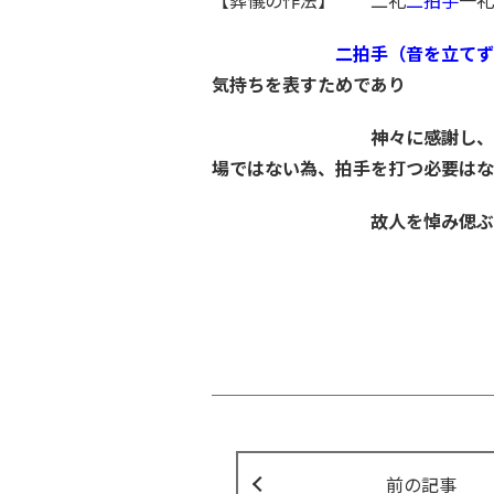
【葬儀の作法】 二礼
二拍手
一
二拍手（音を立て
気持ちを表すためであり
神々に感謝し、神々の加護
場ではない為、拍手を打つ必要はな
故人を悼み偲ぶときに音
前の記事