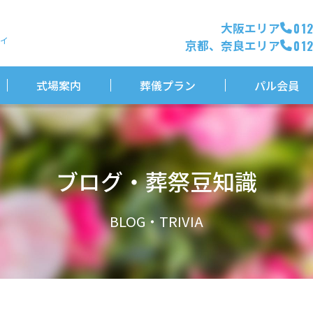
大阪エリア
01
ィ
京都、奈良エリア
01
式場案内
葬儀プラン
パル会員
ブログ・葬祭豆知識
BLOG・TRIVIA