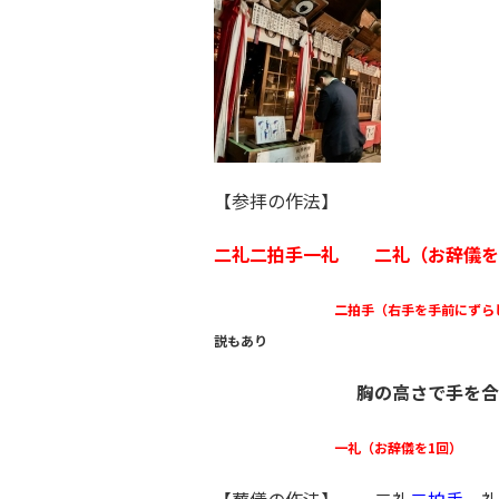
【参拝の作法】
二礼二拍手一礼 二礼（お辞儀
二拍手（右手を手前にずらして
説もあり
胸の高さで手を合
一礼（お辞儀を1回）